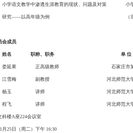
业
小学语文教学中渗透生涯教育的现状、问题及对策
专业专业
小
业
研究——以高年级为例
专业专业专业专业专业专业专业专业
（
员会成员
业
姓名
专业专业
职称、职务
专业专业专业专业专业专业专业
单 位
业
娄延果
专业专业
正高级教师
专业专业专业业专业专业
石家庄市
业
江雪梅
专业
专
专
副教授
业专业专业专业专业专业专
河北师范大
业
杨玉
专业专业
专
讲师
专业专业专业专业专业专业专
河北师范大
专
程飞
专业专业专
讲师
专业专业专专业专专业专业专
河北师范大
文科楼A座224会议室
11月25日（周二）下午 16:30