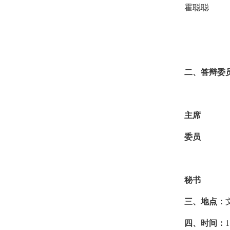
霍聪聪
专业
专业专业专
二、答辩委
专业专业专
主席
专业专
委员
专业专
专业专业专
秘书
专业业
三、地点
：
四、时间：